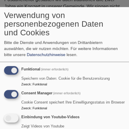
Jahre ein Konzert in unserer Gemeinde. Wir singen nicht
Verwendung von
nur amerikanische Gospels und Spirituales, sondern auch
moderne deutschsprachige Lieder - meistens mit Klavier-
personenbezogenen Daten
oder Orgelbegleitung. Auch wenn wir immer wieder auf
und Cookies
Repertoirestücke zurückgreifen, ist es auch möglich, nur
bei einzelnen Projekten dazu zu stoßen, falls es berufliche
Bitte die Dienste und Anwendungen von Drittanbietern
oder private Termine anders nicht zulassen.
auswählen, die wir nutzen möchten.
Für weitere Informationen
bitte unsere
Datenschutzhinweise
lesen.
Funktional
(immer erforderlich)
Kontakt:
Speichern von Daten: Cookie für die Benutzersitzung
Zweck
:
Funktional
Christine Kulisch
Consent Manager
(immer erforderlich)
Telefonisch über das Gemeindebüro
Cookie Consent speichert Ihre Einwilligungsstatus im Browser
Zweck
:
Funktional
E-Mail
Einbindung von Youtube-Videos
Zeigt Videos von Youtube