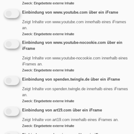
Zweck
:
Eingebettete externe Inhalte
Mehr Männer(stimmen)
Einbindung von www.youtube.com über ein iFrame
braucht der Chor!
Zeigt Inhalte von www.youtube.com innerhalb eines iFrames
an.
Zweck
:
Eingebettete externe Inhalte
Gospel-
und
Projekt
chor
Einbindung von www.youtube-nocookie.com über ein
brauchen dringend neue
iFrame
Männerstimmen, vor allem
Zeigt Inhalte von www.youtube-nocookie.com innerhalb eines
Bässe!
iFrames an.
Zweck
:
Eingebettete externe Inhalte
Männer, traut Euch!
Einbindung von spenden.twingle.de über ein iFrame
Bildrechte
Bilddatenbank Fundus
Einfach zum Schnuppern in eine Chorprobe im
Zeigt Inhalte von spenden.twingle.de innerhalb eines iFrames
Gemeindesaal kommen.
an.
Zweck
:
Eingebettete externe Inhalte
Einbindung von art19.com über ein iFrame
Zeigt Inhalte von art19.com innerhalb eines iFrames an.
Zweck
:
Eingebettete externe Inhalte
Evangelische-Termine Liste