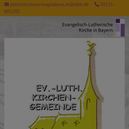
Direkt
pfarramt.maria-magdalena.er@elkb.de
09131 -
zum
601292
Inhalt