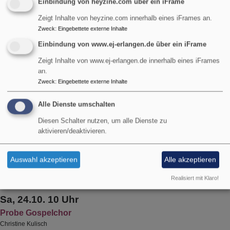
Einbindung von heyzine.com über ein iFrame
mit Filter
Zeigt Inhalte von heyzine.com innerhalb eines iFrames an.
Zweck
:
Eingebettete externe Inhalte
Einbindung von www.ej-erlangen.de über ein iFrame
Zeigt Inhalte von www.ej-erlangen.de innerhalb eines iFrames
an.
Erweiterter Filter
Zweck
:
Eingebettete externe Inhalte
Fr, 23.10. 19 Uhr
Alle Dienste umschalten
Probe Gospelchor
Diesen Schalter nutzen, um alle Dienste zu
Christine Kulisch
aktivieren/deaktivieren.
Erlangen
Ev. Gemeindehaus Tennenlohe
Auswahl akzeptieren
Alle akzeptieren
Realisiert mit Klaro!
Sa, 24.10. 10 Uhr
Probe Gospelchor
Christine Kulisch