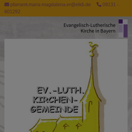
Direkt
pfarramt.maria-magdalena.er@elkb.de
09131 -
zum
601292
Inhalt