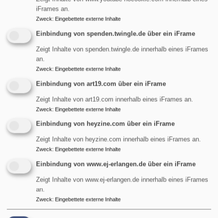
OpenStreetMap ist ein freies Projekt, das frei nutzbare
iFrames an.
Geodaten sammelt und in einer Datenbank zur
Zweck
:
Eingebettete externe Inhalte
allgemeinen Nutzung bereitstellt (Open Data). Diese
Einbindung von spenden.twingle.de über ein iFrame
Dienste werden von der OpenStreetMap Foundation, 132
Zeigt Inhalte von spenden.twingle.de innerhalb eines iFrames
Maney Hill Road, Sutton Cold­field, West Midlands, B72
an.
1JU, United Kingdom, für die OSM­Gemeinschaft betrieben.
Zweck
:
Eingebettete externe Inhalte
Damit Ihnen die Karten angezeigt werden können, werden
Einbindung von art19.com über ein iFrame
Informationen über die Nutzung dieser Webseite
einschließlich Ihrer IP-Adresse an OpenStreetMap
Zeigt Inhalte von art19.com innerhalb eines iFrames an.
Zweck
:
Eingebettete externe Inhalte
weitergeleitet. Außerdem wird ein sogenanntes Session-
Cookie in Ihrem Computer gesetzt, das gelöscht wird,
Einbindung von heyzine.com über ein iFrame
sobald Sie nach Ihrer Sitzung (englisch: Session) den
Zeigt Inhalte von heyzine.com innerhalb eines iFrames an.
Browser schließen. Wie OpenStreetMap Ihre Daten
Zweck
:
Eingebettete externe Inhalte
speichert, erfahren Sie auf der
Datenschutzseite von
Einbindung von www.ej-erlangen.de über ein iFrame
OpenStreetMap
.
Zeigt Inhalte von www.ej-erlangen.de innerhalb eines iFrames
4. Analyse Tools
an.
Zweck
:
Eingebettete externe Inhalte
Matomo