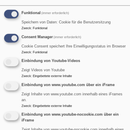
Die Verarbeitung dieser personenbezogenen Daten erfolgt
grundsätzlich in anonymisierter Form aus funktions- und
Funktional
(immer erforderlich)
sicherheitsrelevanten Gründen sowie zur Optimierung der
Website. Rückschlüsse auf Ihre Person sind nicht möglich.
Speichern von Daten: Cookie für die Benutzersitzung
Zweck
:
Funktional
Diese Datenverarbeitung dient der Erfüllung unserer
Aufgaben. Das heißt, sie ist nach § 6 Ziffer 3 DSG-EKD
Consent Manager
(immer erforderlich)
zulässig. Wir führen diese personenbezogenen Daten
Cookie Consent speichert Ihre Einwilligungsstatus im Browser
nicht mit anderen Datenquellen zusammen. Eine
Zweck
:
Funktional
Datenweitergabe an Dritte findet nur statt, soweit dies zum
Einbindung von Youtube-Videos
Betrieb unserer Website erforderlich ist. Eine Übermittlung
Zeigt Videos von Youtube
in ein Drittland oder an eine internationale Organisation ist
Zweck
:
Eingebettete externe Inhalte
nicht beabsichtigt.
Einbindung von www.youtube.com über ein iFrame
Die Log-Dateien werden max. 30 Tage auf unseren
Zeigt Inhalte von www.youtube.com innerhalb eines iFrames
Servern gespeichert.
an.
Zweck
:
Eingebettete externe Inhalte
OpenStreetMap
Einbindung von www.youtube-nocookie.com über ein
Um geographische Informationen zu visualisieren, sind auf
iFrame
dieser Website Karten von OpenStreetmap eingebunden.
Zeigt Inhalte von www.youtube-nocookie.com innerhalb eines