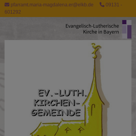
Direkt
pfarramt.maria-magdalena.er@elkb.de
09131 -
zum
601292
Inhalt