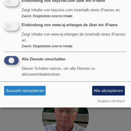
Einbindung von heyzine.com über ein iFrame
Termine Förderverein
Zeigt Inhalte von heyzine.com innerhalb eines iFrames an.
Zweck
:
Eingebettete externe Inhalte
Einbindung von www.ej-erlangen.de über ein iFrame
Zeigt Inhalte von www.ej-erlangen.de innerhalb eines iFrames
an.
Erweiterter Filter
Zweck
:
Eingebettete externe Inhalte
Für Ihre Suchanfrage wurden keine Veranstaltungen
Alle Dienste umschalten
gefunden.
Diesen Schalter nutzen, um alle Dienste zu
aktivieren/deaktivieren.
Auswahl akzeptieren
Alle akzeptieren
Realisiert mit Klaro!