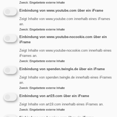
Zweck
:
Eingebettete externe Inhalte
Einbindung von www.youtube.com über ein iFrame
Erinnerungen bewahren
Zeigt Inhalte von www.youtube.com innerhalb eines iFrames
an.
Zweck
:
Eingebettete externe Inhalte
Was wir heute erleben, ist
Einbindung von www.youtube-nocookie.com über ein
morgen Erinnerung;
iFrame
Wichtiges wird zur eigenen,
Zeigt Inhalte von www.youtube-nocookie.com innerhalb eines
zur Familiengeschichte und
iFrames an.
bildet einen Schatz, den es
Zweck
:
Eingebettete externe Inhalte
zu bewahren gilt. Das gilt
Einbindung von spenden.twingle.de über ein iFrame
auch für unsere
Bildrechte
Zugerli@pixelio
Kirchengemeinde!
Zeigt Inhalte von spenden.twingle.de innerhalb eines iFrames
an.
Zweck
:
Eingebettete externe Inhalte
ü
Weiterlesen
E
Einbindung von art19.com über ein iFrame
b
Zeigt Inhalte von art19.com innerhalb eines iFrames an.
Zweck
:
Eingebettete externe Inhalte