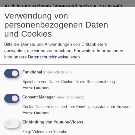
Auch in den nächsten Jahren wird noch viel zu tun sein.
Verwendung von
Unterstützen daher auch Sie die Ziele des Vereins durch
Mitgliedschaft!
personenbezogenen Daten
und Cookies
Der Jahresbeitrag beträgt nur 25 Euro (!) und ist steuerlich
voll absetzbar. Sollten Sie Ihre Mitgliedschaft einmal
Bitte die Dienste und Anwendungen von Drittanbietern
beenden wollen, können Sie jederzeit zum Schluss eines
auswählen, die wir nutzen möchten.
Für weitere Informationen
Jahres kündigen.
bitte unsere
Datenschutzhinweise
lesen.
Um Mitglied zu werden, melden Sie sich einfach bei Herrn
Funktional
(immer erforderlich)
Rotter. Weitere Infos finden Sie auf unserem
Facebook-
Auftritt
.
Speichern von Daten: Cookie für die Benutzersitzung
Zweck
:
Funktional
Gerne können Sie die
Beitrittserklärung
nutzen.
Consent Manager
(immer erforderlich)
Cookie Consent speichert Ihre Einwilligungsstatus im Browser
Zweck
:
Funktional
Einbindung von Youtube-Videos
Neues vom Förderverein
Zeigt Videos von Youtube