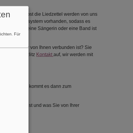
ten
t werden. Selbst die Liedzettel werden von uns
in gutes Akustiksystem vorhanden, sodass es
 einen Sänger, eine Sängerin oder eine Band ist
möchten.
Für
de oder eine*r von Ihnen verbunden ist? Sie
 Dr. Nina Mützlitz
Kontakt
auf, wir werden mit
. Nina Mützlitz kommt es dann zum
nder wichtig ist und was Sie von Ihrer