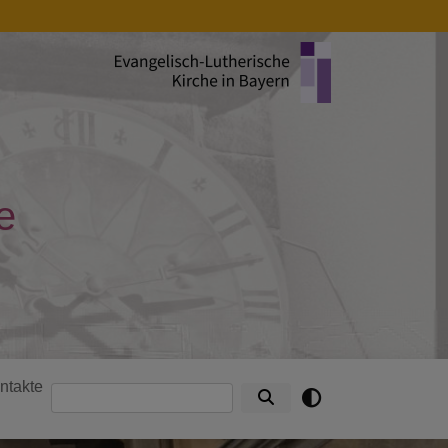
e
ntakte
Suche