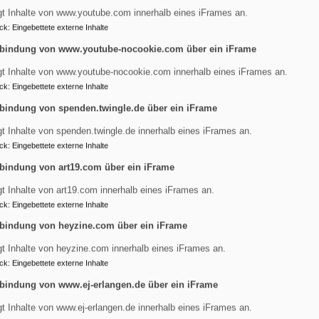
gt Inhalte von www.youtube.com innerhalb eines iFrames an.
 oder sonst einen Text, der uns beiden viel bedeutet? Hier ist e
ck
:
Eingebettete externe Inhalte
len wir singen? Wollen wir Orgelmusik, wollen wir eine Band, e
bindung von www.youtube-nocookie.com über ein iFrame
dienst mit gestalten?
gt Inhalte von www.youtube-nocookie.com innerhalb eines iFrames an.
Kirche?
ck
:
Eingebettete externe Inhalte
ich vorab von unserem Pfarramt zuschicken lassen und dann aus
bindung von spenden.twingle.de über ein iFrame
 auf dem Standesamt der rechtsverbindliche Akt. Erst wenn ein P
gt Inhalte von spenden.twingle.de innerhalb eines iFrames an.
ck
:
Eingebettete externe Inhalte
bindung von art19.com über ein iFrame
g
gt Inhalte von art19.com innerhalb eines iFrames an.
ck
:
Eingebettete externe Inhalte
bindung von heyzine.com über ein iFrame
gt Inhalte von heyzine.com innerhalb eines iFrames an.
ck
:
Eingebettete externe Inhalte
zwischen zwei Menschen in den Horizont der Schöpfung eingezei
enden wird in der gottesdienstlichen Feier versichert, dass G
bindung von www.ej-erlangen.de über ein iFrame
lbstverständlich, dass zwei Menschen mit ihren Träumen und Wü
gt Inhalte von www.ej-erlangen.de innerhalb eines iFrames an.