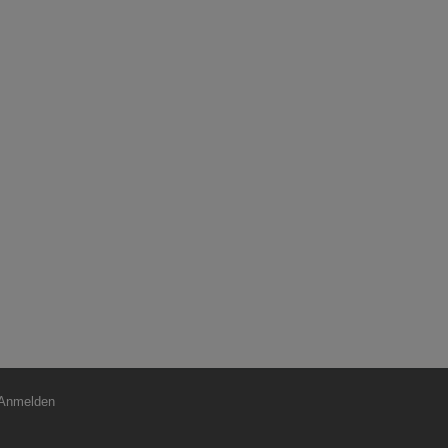
nutzermenü
Anmelden