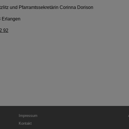
tzlitz und Pfarramtssekretärin Corinna Dorison
 Erlangen
2 92
Fußbereichsmenü
Be
Impressum
Kontakt