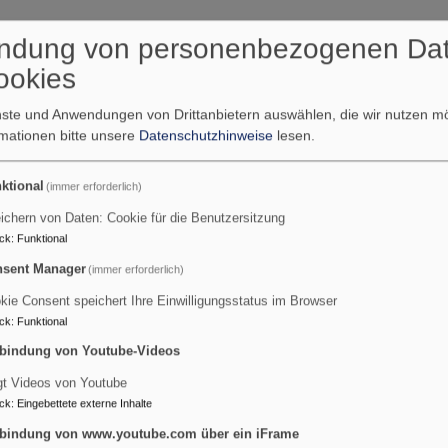
ndung von personenbezogenen Da
fgebaut werden, keine Kerzen selbst organisiert und angezünde
als Brautpaar also um fast nichts kümmern. Natürlich ist auch e
ookies
. Natürlich ist unsere Orgel vorhanden, aber auch der Platz für
enste und Anwendungen von Drittanbietern auswählen, die wir nutzen 
serer Kirche gegeben.
rmationen bitte unsere
Datenschutzhinweise
lesen.
hliche Trauung feiern? An einem besonderen Ort, mit dem Sie bei
ine
Lieblingskirche
/-kapelle? Nehmen Sie mit unserer Pfarrerin
ktional
(immer erforderlich)
n.
ichern von Daten: Cookie für die Benutzersitzung
ck
:
Funktional
Trauung
sent Manager
(immer erforderlich)
Wunsch einer kirchlichen Trauung an. Mit unserer Pfarrerin Dr
kie Consent speichert Ihre Einwilligungsstatus im Browser
Gestaltung des Gottesdienstes und um das Paar selbst:
ck
:
Funktional
bindung von Youtube-Videos
 ist, wie Sie sich beide kennengelernt haben, was Ihnen aneina
gt Videos von Youtube
ck
:
Eingebettete externe Inhalte
bindung von www.youtube.com über ein iFrame
 folgenden Fragen vorbereiten: