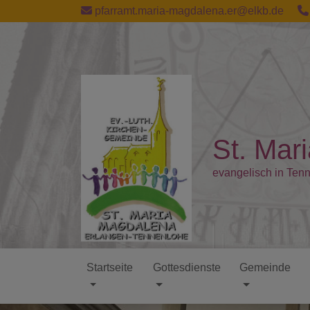
Direkt
pfarramt.maria-magdalena.er@elkb.de
zum
Inhalt
St. Mar
evangelisch in Ten
Startseite
Gottesdienste
Gemeinde
Hauptnavigation