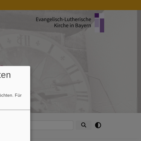
e
ten
möchten.
Für
ntakte
Suche