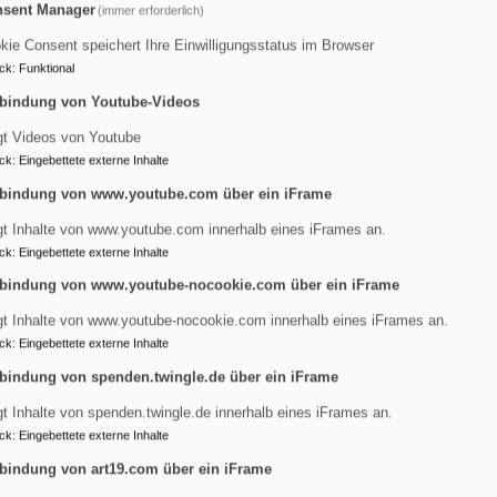
sent Manager
(immer erforderlich)
rderverein
Erinnerungen bewahren
kie Consent speichert Ihre Einwilligungsstatus im Browser
ck
:
Funktional
bindung von Youtube-Videos
ahren
gt Videos von Youtube
ck
:
Eingebettete externe Inhalte
bindung von www.youtube.com über ein iFrame
Was wir heute erleben, ist morgen Erinnerung; Wichtiges wird 
einen Schatz, den es zu bewahren gilt. Das gilt auch für unser
gt Inhalte von www.youtube.com innerhalb eines iFrames an.
ck
:
Eingebettete externe Inhalte
Welche Erinnerungen verbinden Sie mit unserer Gemeinde? Hab
bindung von www.youtube-nocookie.com über ein iFrame
Konfirmation, von Eheschließung, Taufen, besonderen Gottesdie
besondere Erlebnisse – fröhliche oder bewegende - mit der G
gt Inhalte von www.youtube-nocookie.com innerhalb eines iFrames an.
ck
:
Eingebettete externe Inhalte
der Gemeinde oder einzelnen Personen, die Sie in einigen Zeil
Pfarrer Ruckdeschel, was zu unseren Pfarrern Sondermann, Ko
bindung von spenden.twingle.de über ein iFrame
Erinnerungen vor dem Vergessen bewahren, in eine „Zeitkapsel“
gt Inhalte von spenden.twingle.de innerhalb eines iFrames an.
ck
:
Eingebettete externe Inhalte
Als der Arbeitskreis Tennenlohe im Heimat- und Geschichtsver
seine Geschichte der letzten 50 Jahre auf die Suche nach eine
bindung von art19.com über ein iFrame