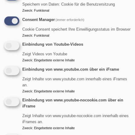
Für
persönliche Gespräche
in allen Lebenssituationen
Speichern von Daten: Cookie für die Benutzersitzung
stehen wir natürlich auch bereit.
Zweck
:
Funktional
Consent Manager
(immer erforderlich)
In
seelischen Notfällen
, in denen Sie bei uns niemanden
erreichen, wenden Sie sich bitte an die
Telefonseelsorge
Cookie Consent speichert Ihre Einwilligungsstatus im Browser
Zweck
:
Funktional
0800 111 01 1111
.
Einbindung von Youtube-Videos
Wenn Sie mit dem Gedanken spielen, wieder oder auch
Zeigt Videos von Youtube
zum ersten Mal in die Kirche einzutreten,
begleiten wir Sie
Zweck
:
Eingebettete externe Inhalte
auch gerne. Hier finden Sie weitere Informationen
zum
Einbindung von www.youtube.com über ein iFrame
Kircheneintritt.
Zeigt Inhalte von www.youtube.com innerhalb eines iFrames
an.
Zweck
:
Eingebettete externe Inhalte
Kontakt:
Einbindung von www.youtube-nocookie.com über ein
iFrame
Pfrin. Dr. Nina Mützlitz
Zeigt Inhalte von www.youtube-nocookie.com innerhalb eines
Telefon:
09131
9955658
E-Mail
iFrames an.
Zweck
:
Eingebettete externe Inhalte