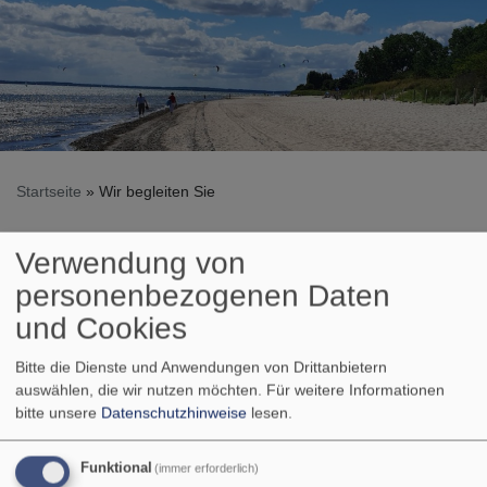
Startseite
Wir begleiten Sie
Verwendung von
Wir begleiten Sie
personenbezogenen Daten
und Cookies
Wir möchten Sie in allen Lebensphasen begleiten. In guten
Bitte die Dienste und Anwendungen von Drittanbietern
wie in schlechten Zeiten.
auswählen, die wir nutzen möchten.
Für weitere Informationen
bitte unsere
Datenschutzhinweise
lesen.
Hier finden Sie Informationen rund um
Taufe
,
Konfirmation
,
Trauung
und
Bestattung
.
Funktional
(immer erforderlich)