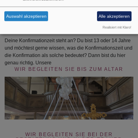
Auswahl akzeptieren
Alle akzeptieren
Realisiert mit Klaro!
Deine Konfirmationzeit steht an? Du bist 13 oder 14 Jahre
und möchtest gerne wissen, was die Konfirmationszeit und
die Konfirmation als solche bedeutet? Dann bist du hier
genau richtig. Unsere
WIR BEGLEITEN SIE BIS ZUM ALTAR
WIR BEGLEITEN SIE BEI DER