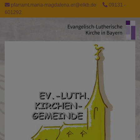
Direkt
pfarramt.maria-magdalena.er@elkb.de
09131 -
zum
601292
Inhalt