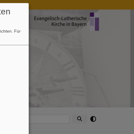
ten
möchten.
Für
e
ntakte
Suche