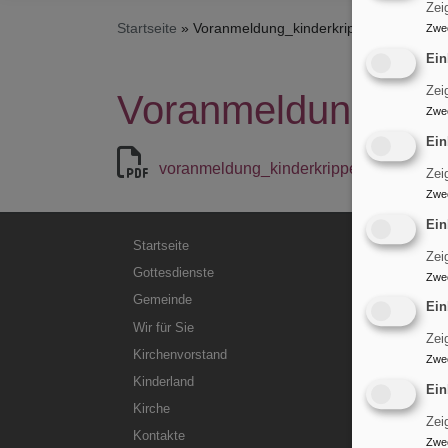
Zei
Startseite
Voranmeldung_kinderkrippe_.pdf
Zwe
Ein
Zei
Voranmeldung_kind
Zwe
Ein
voranmeldung_kinderkrippe_.pdf
213.
Zei
Zwe
Ein
Hauptnavigation
Startseite
Zei
Gottesdienste
Zwe
Gemeinde
Ein
Wir für Sie
Zei
Kirchenvorstand
Zwe
Kinderland
Ein
Kirche
Zei
Kontakte
Zwe