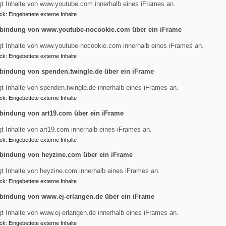
gt Inhalte von www.youtube.com innerhalb eines iFrames an.
ck
:
Eingebettete externe Inhalte
bindung von www.youtube-nocookie.com über ein iFrame
gt Inhalte von www.youtube-nocookie.com innerhalb eines iFrames an.
erkrippe_.pdf
ck
:
Eingebettete externe Inhalte
bindung von spenden.twingle.de über ein iFrame
45 KB
gt Inhalte von spenden.twingle.de innerhalb eines iFrames an.
ck
:
Eingebettete externe Inhalte
bindung von art19.com über ein iFrame
Fußbereichsmenü
Be
Impressum
gt Inhalte von art19.com innerhalb eines iFrames an.
Kontakt
ck
:
Eingebettete externe Inhalte
Cookie-Einstellungen
bindung von heyzine.com über ein iFrame
Datenschutzerklärung
gt Inhalte von heyzine.com innerhalb eines iFrames an.
Barrierefreiheitserklärung
ck
:
Eingebettete externe Inhalte
bindung von www.ej-erlangen.de über ein iFrame
gt Inhalte von www.ej-erlangen.de innerhalb eines iFrames an.
ck
:
Eingebettete externe Inhalte