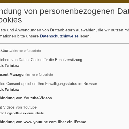
09131 - 601292
ndung von personenbezogenen Da
ookies
enste und Anwendungen von Drittanbietern auswählen, die wir nutzen 
rmationen bitte unsere
Datenschutzhinweise
lesen.
ktional
(immer erforderlich)
ia Magdalena - Tennenloh
ichern von Daten: Cookie für die Benutzersitzung
ck
:
Funktional
nenlohe und im World Wide Web
sent Manager
(immer erforderlich)
kie Consent speichert Ihre Einwilligungsstatus im Browser
ck
:
Funktional
bindung von Youtube-Videos
gt Videos von Youtube
Wir für Sie
Kirchenvorstand
Kinderland
Kirche
Ko
ck
:
Eingebettete externe Inhalte
bindung von www.youtube.com über ein iFrame