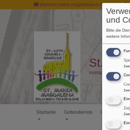
Direkt
pfarramt.maria-magdalena.er@elkb.de
Verwe
zum
Inhalt
und C
Bitte die Di
weitere Info
Fun
St. Mar
Spe
Zwe
evangelisch in Ten
Con
Coo
Zwe
Ein
Zei
Startseite
Gottesdienste
Gemeinde
Zwe
Hauptnavigation
Ein