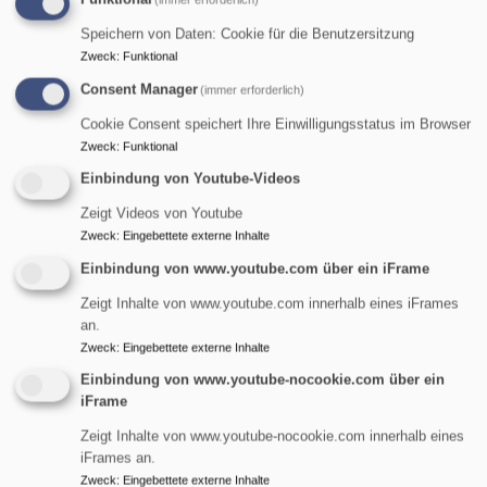
Speichern von Daten: Cookie für die Benutzersitzung
Zweck
:
Funktional
Consent Manager
(immer erforderlich)
Cookie Consent speichert Ihre Einwilligungsstatus im Browser
Zweck
:
Funktional
Einbindung von Youtube-Videos
Zeigt Videos von Youtube
Zweck
:
Eingebettete externe Inhalte
Einbindung von www.youtube.com über ein iFrame
Zeigt Inhalte von www.youtube.com innerhalb eines iFrames
an.
Zweck
:
Eingebettete externe Inhalte
St. Maria Magdalena - Tennenlohe
Einbindung von www.youtube-nocookie.com über ein
evangelisch in Tennenlohe und im World Wide Web
iFrame
Hauptnavigation
Zeigt Inhalte von www.youtube-nocookie.com innerhalb eines
iFrames an.
Zweck
:
Eingebettete externe Inhalte