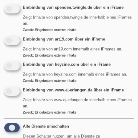
Einbindung von spenden.twingle.de über ein iFrame
Startseite
Anmeldung
Zeigt Inhalte von spenden.twingle.de innerhalb eines iFrames
an.
Anmeldung
Zweck
:
Eingebettete externe Inhalte
Einbindung von art19.com über ein iFrame
Zeigt Inhalte von art19.com innerhalb eines iFrames an.
Zweck
:
Eingebettete externe Inhalte
Beiträge und
Einbindung von heyzine.com über ein iFrame
Anmeldungen
Zeigt Inhalte von heyzine.com innerhalb eines iFrames an.
Zweck
:
Eingebettete externe Inhalte
Evangelische Kirchengemeinde St. Maria Magdalena
Einbindung von www.ej-erlangen.de über ein iFrame
in Erlangen-Tennenlohe. Krippe und Kindergarten "Die
Zeigt Inhalte von www.ej-erlangen.de innerhalb eines iFrames
Arche"
an.
Zweck
:
Eingebettete externe Inhalte
übe
Weiterlesen
Beit
Alle Dienste umschalten
und
Anm
Diesen Schalter nutzen, um alle Dienste zu