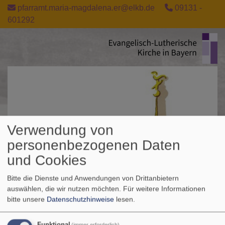
Direkt
pfarramt.maria-magdalena.er@elkb.de
09131 -
zum
601292
Inhalt
Verwendung von
personenbezogenen Daten
und Cookies
Bitte die Dienste und Anwendungen von Drittanbietern
auswählen, die wir nutzen möchten.
Für weitere Informationen
bitte unsere
Datenschutzhinweise
lesen.
Funktional
(immer erforderlich)