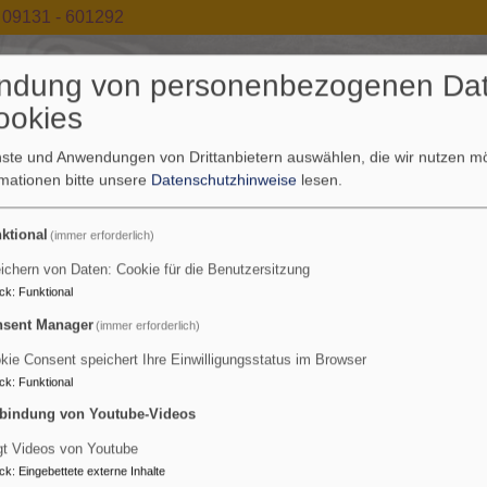
09131 - 601292
ndung von personenbezogenen Da
ookies
enste und Anwendungen von Drittanbietern auswählen, die wir nutzen 
rmationen bitte unsere
Datenschutzhinweise
lesen.
ia Magdalena - Tennenloh
ktional
(immer erforderlich)
ichern von Daten: Cookie für die Benutzersitzung
nenlohe und im World Wide Web
ck
:
Funktional
sent Manager
(immer erforderlich)
kie Consent speichert Ihre Einwilligungsstatus im Browser
ck
:
Funktional
bindung von Youtube-Videos
Wir für Sie
Kirchenvorstand
Kinderland
Kirche
Ko
gt Videos von Youtube
ck
:
Eingebettete externe Inhalte