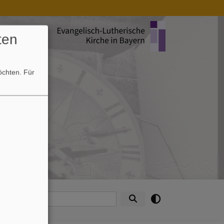
ten
möchten.
Für
e
ntakte
Suche