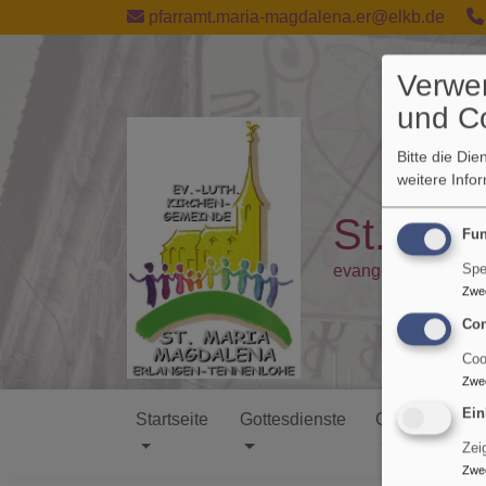
Direkt
pfarramt.maria-magdalena.er@elkb.de
zum
Inhalt
Verwe
und C
Bitte die Di
weitere Info
St. Mar
Fun
Spe
evangelisch in Ten
Zwe
Con
Coo
Zwe
Ein
Startseite
Gottesdienste
Gemeinde
Hauptnavigation
Zei
Zwe