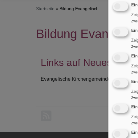
Ein
Startseite
Bildung Evangelisch
Zei
Zwe
Bildung Evangelis
Ein
Zei
Zwe
Ein
Links auf Neues, Inte
Zei
Zwe
Evangelische Kirchengemeinde St. Maria Ma
Ein
Zei
Zwe
Ein
Zei
Zwe
Ein