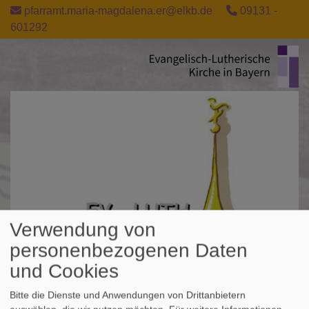
Direkt
pfarramt.maria-magdalena.er@elkb.de
09131 -
zum
601292
Inhalt
Verwendung von
personenbezogenen Daten
und Cookies
Bitte die Dienste und Anwendungen von Drittanbietern