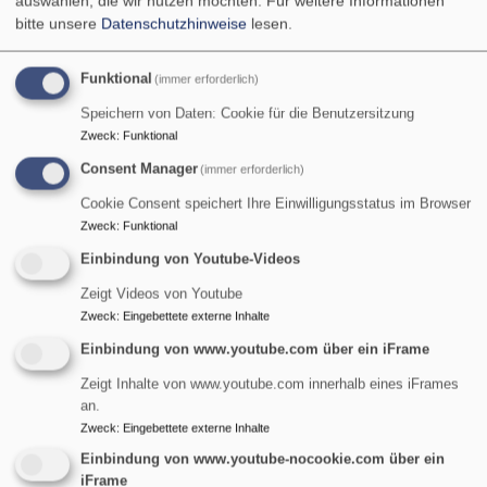
auswählen, die wir nutzen möchten.
Für weitere Informationen
bitte unsere
Datenschutzhinweise
lesen.
Funktional
(immer erforderlich)
Speichern von Daten: Cookie für die Benutzersitzung
Zweck
:
Funktional
Consent Manager
(immer erforderlich)
Cookie Consent speichert Ihre Einwilligungsstatus im Browser
Zweck
:
Funktional
Einbindung von Youtube-Videos
Zeigt Videos von Youtube
Zweck
:
Eingebettete externe Inhalte
Einbindung von www.youtube.com über ein iFrame
St. Maria Magdalena - Tennenlohe
Zeigt Inhalte von www.youtube.com innerhalb eines iFrames
evangelisch in Tennenlohe und im World Wide Web
an.
Zweck
:
Eingebettete externe Inhalte
Hauptnavigation
Einbindung von www.youtube-nocookie.com über ein
iFrame