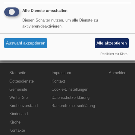
Konfirmation, Hochzeit, Trauer, Kirchenmusik und
vielfältiges Gemeindeleben.
Alle Dienste umschalten
übe
Diesen Schalter nutzen, um alle Dienste zu
Weiterlesen
aktivieren/deaktivieren.
Kir
Auswahl akzeptieren
Alle akzeptieren
Realisiert mit Klaro!
Hauptnavigation
Fußbereichsmenü
Benutzermen
Startseite
Impressum
Anmelden
Gottesdienste
Kontakt
Gemeinde
Cookie-Einstellungen
Wir für Sie
Datenschutzerklärung
Kirchenvorstand
Barrierefreiheitserklärung
Kinderland
Kirche
Kontakte