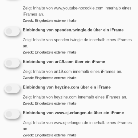
Startseite
Posaunenchor
Zeigt Inhalte von www.youtube-nocookie.com innerhalb eines
iFrames an.
Zweck
:
Eingebettete externe Inhalte
Posaunenchor
Einbindung von spenden.twingle.de über ein iFrame
Zeigt Inhalte von spenden.twingle.de innerhalb eines iFrames
an.
Zweck
:
Eingebettete externe Inhalte
Posaunenchor
Einbindung von art19.com über ein iFrame
Zeigt Inhalte von art19.com innerhalb eines iFrames an.
Zweck
:
Eingebettete externe Inhalte
übe
Weiterlesen
Einbindung von heyzine.com über ein iFrame
Pos
Zeigt Inhalte von heyzine.com innerhalb eines iFrames an.
Zweck
:
Eingebettete externe Inhalte
Kirchenmusik
Einbindung von www.ej-erlangen.de über ein iFrame
Zeigt Inhalte von www.ej-erlangen.de innerhalb eines iFrames
Evangelische Kirchengemeinde St. Maria Magdalena
an.
in Erlangen-Tennenlohe. Gottesdienste, Taufe,
Zweck
:
Eingebettete externe Inhalte