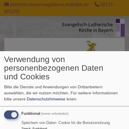
Direkt
pfarramt.maria-magdalena.er@elkb.de
09131 -
zum
601292
Inhalt
Verwendung von
personenbezogenen Daten
und Cookies
Bitte die Dienste und Anwendungen von Drittanbietern
auswählen, die wir nutzen möchten.
Für weitere Informationen
bitte unsere
Datenschutzhinweise
lesen.
Funktional
(immer erforderlich)
Speichern von Daten: Cookie für die Benutzersitzung
Zweck
:
Funktional