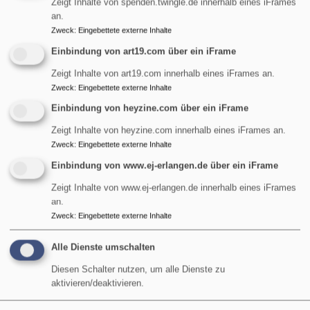
Zeigt Inhalte von spenden.twingle.de innerhalb eines iFrames
an.
Startseite
Taufkerze
Zweck
:
Eingebettete externe Inhalte
Einbindung von art19.com über ein iFrame
Taufkerze
Zeigt Inhalte von art19.com innerhalb eines iFrames an.
Zweck
:
Eingebettete externe Inhalte
Einbindung von heyzine.com über ein iFrame
Zeigt Inhalte von heyzine.com innerhalb eines iFrames an.
Wir begleiten Sie zur Taufe
Zweck
:
Eingebettete externe Inhalte
Einbindung von www.ej-erlangen.de über ein iFrame
übe
Weiterlesen
Zeigt Inhalte von www.ej-erlangen.de innerhalb eines iFrames
Wir
an.
begl
Zweck
:
Eingebettete externe Inhalte
Sie
Alle Dienste umschalten
zur
Tau
Diesen Schalter nutzen, um alle Dienste zu
aktivieren/deaktivieren.
Hauptnavigation
Fußbereichsmenü
Benutzermen
Startseite
Impressum
Anmelden