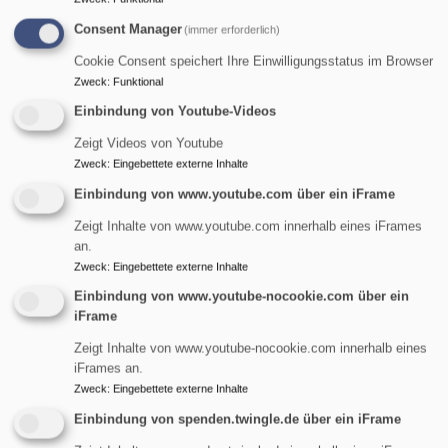
Consent Manager
(immer erforderlich)
Cookie Consent speichert Ihre Einwilligungsstatus im Browser
Zweck
:
Funktional
Einbindung von Youtube-Videos
Zeigt Videos von Youtube
Zweck
:
Eingebettete externe Inhalte
Einbindung von www.youtube.com über ein iFrame
Zeigt Inhalte von www.youtube.com innerhalb eines iFrames
an.
Zweck
:
Eingebettete externe Inhalte
Einbindung von www.youtube-nocookie.com über ein
iFrame
St. Maria Magdalena - Tennenlohe
Zeigt Inhalte von www.youtube-nocookie.com innerhalb eines
evangelisch in Tennenlohe und im World Wide Web
iFrames an.
Zweck
:
Eingebettete externe Inhalte
Hauptnavigation
Einbindung von spenden.twingle.de über ein iFrame