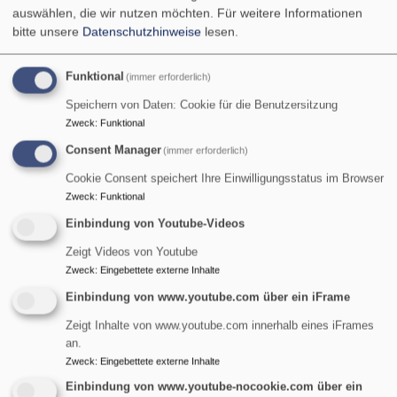
auswählen, die wir nutzen möchten.
Für weitere Informationen
bitte unsere
Datenschutzhinweise
lesen.
Funktional
(immer erforderlich)
Speichern von Daten: Cookie für die Benutzersitzung
Zweck
:
Funktional
Consent Manager
(immer erforderlich)
Cookie Consent speichert Ihre Einwilligungsstatus im Browser
Zweck
:
Funktional
Einbindung von Youtube-Videos
Zeigt Videos von Youtube
Zweck
:
Eingebettete externe Inhalte
St. Maria Magdalena - Tennenlohe
Einbindung von www.youtube.com über ein iFrame
evangelisch in Tennenlohe und im World Wide Web
Zeigt Inhalte von www.youtube.com innerhalb eines iFrames
an.
Hauptnavigation
Zweck
:
Eingebettete externe Inhalte
Einbindung von www.youtube-nocookie.com über ein