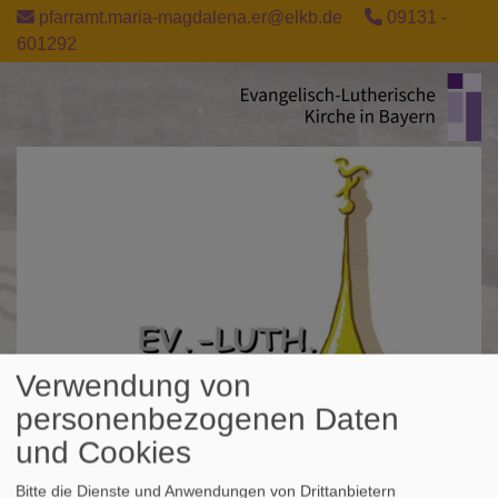
Direkt
pfarramt.maria-magdalena.er@elkb.de
09131 -
zum
601292
Inhalt
Verwendung von
personenbezogenen Daten
und Cookies
Bitte die Dienste und Anwendungen von Drittanbietern