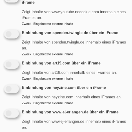
iFrame
Startseite
Widerstand gegen den Hass
Zeigt Inhalte von www.youtube-nocookie.com innerhalb eines
iFrames an.
Zweck
:
Eingebettete externe Inhalte
Widerstand gegen den
Einbindung von spenden.twingle.de über ein iFrame
Hass
Zeigt Inhalte von spenden.twingle.de innerhalb eines iFrames
an.
Zweck
:
Eingebettete externe Inhalte
Einbindung von art19.com über ein iFrame
Landesbischof
Zeigt Inhalte von art19.com innerhalb eines iFrames an.
spricht auf
Zweck
:
Eingebettete externe Inhalte
Kundgebung
Einbindung von heyzine.com über ein iFrame
In Bayern sind am Samstag
Zeigt Inhalte von heyzine.com innerhalb eines iFrames an.
in einem Dutzend Städte
Zweck
:
Eingebettete externe Inhalte
erneut Tausende Menschen
Einbindung von www.ej-erlangen.de über ein iFrame
gegen Rechtsextremismus
Zeigt Inhalte von www.ej-erlangen.de innerhalb eines iFrames
auf die Straße gegangen.
an.
Auch der
bayerische