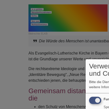
Bildrechte
ELKB
Die Würde des Menschen ist unantastbar. 
Als Evangelisch-Lutherische Kirche in Bayern
ist die Grundlage unserer Werte und unverzicht
Verwe
Die rechtsextreme Ideologie und das antidemok
und C
„Identitäre Bewegung“, „Neue Rechte“, „Reich
entschieden jenen, die behaupten, Christsein 
Bitte die Di
weitere Info
Gemeinsam distanzieren wi
die
Fun
den Schutz von Menschenwürde und Gru
Spe