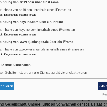
bindung von art19.com über ein iFrame
verbreitet
gt Inhalte von art19.com innerhalb eines iFrames an.
es- und Nächstenliebe. Als Christinnen und Christen ist es unser
ck
:
Eingebettete externe Inhalte
bindung von heyzine.com über ein iFrame
um Bilde Gottes schuf er ihn“
. (1.Mose 1,27). Die Gottebenbild
gt Inhalte von heyzine.com innerhalb eines iFrames an.
ck
:
Eingebettete externe Inhalte
schlichen Lebens - unabhängig von Herkunft, Alter, Geschlecht, 
r Würde menschlichen Lebens, wenn es in seiner Akzeptanz sorti
bindung von www.ej-erlangen.de über ein iFrame
gt Inhalte von www.ej-erlangen.de innerhalb eines iFrames an.
ck
:
Eingebettete externe Inhalte
eringeren Glied höhere Ehre gegeben, auf dass im Leib keine 
e Dienste umschalten
Als Kirche und Diakonie stehen wir für eine vielfältige Gemeinsch
nisse der Menschen. Wir wollen Raum für ehrliche Verständigung
sen Schalter nutzen, um alle Dienste zu aktivieren/deaktivieren.
emistisches Denken, Menschen- und Demokratiefeindlichkeit dür
eptieren
Alle 
ttes Gebot und Gerechtigkeit und damit an die Verantwortung d
These) Als Kirche engagieren wir uns für Frieden, Gerechtigkei
Real
der Kirche setzt sich für gleichwertige Lebensbedingungen aller 
d Gesellschaft. Unsere Kritik an Schwächen der sozialstaatliche