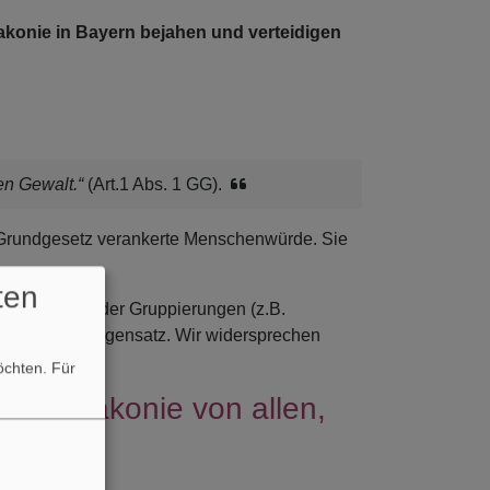
akonie in Bayern bejahen und verteidigen
hen Gewalt.“
(Art.1 Abs. 1 GG).
m Grundgesetz verankerte Menschenwürde. Sie
ten
hr nahestehender Gruppierungen (z.B.
m absoluten Gegensatz. Wir widersprechen
möchten.
Für
 und Diakonie von allen,