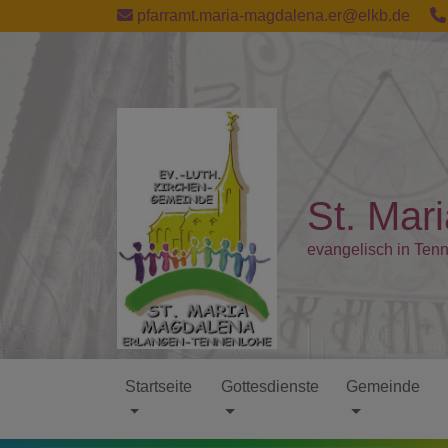
Direkt
pfarramt.maria-magdalena.er@elkb.de
zum
Inhalt
St. Mar
evangelisch in Ten
Startseite
Gottesdienste
Gemeinde
Hauptnavigation