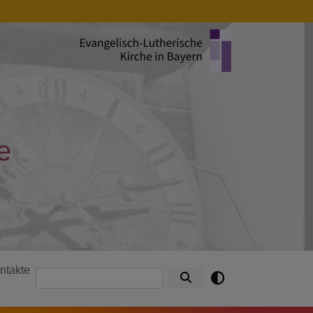
e
ntakte
Suche