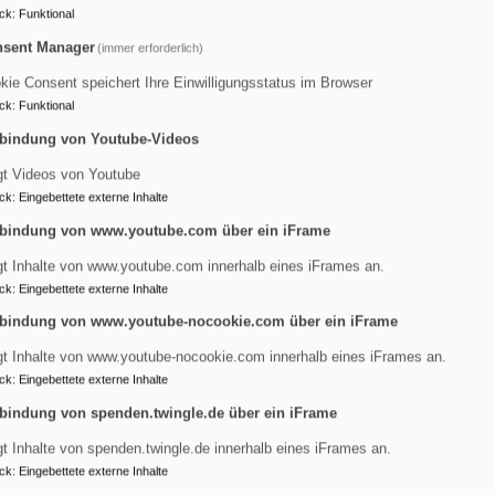
age stellen,
ck
:
Funktional
nd Boden") propagieren,
sent Manager
(immer erforderlich)
en verächtlich machen sowie
kie Consent speichert Ihre Einwilligungsstatus im Browser
schenverachtung betreiben.
ck
:
Funktional
öffentlich für die Demokratie eintreten.
bindung von Youtube-Videos
gt Videos von Youtube
stlichen Glaubens:
ck
:
Eingebettete externe Inhalte
tzung mit rechtsextremem Gedankengut sind für uns folgende ch
bindung von www.youtube.com über ein iFrame
gt Inhalte von www.youtube.com innerhalb eines iFrames an.
chrift bezeugt wird, ist das eine Wort Gottes, das wir zu hören
ck
:
Eingebettete externe Inhalte
rung von Barmen, 1934, Zitat aus der I. These).
bindung von www.youtube-nocookie.com über ein iFrame
zeugung: wir sind alle Kinder Gottes und können darum in Freih
gt Inhalte von www.youtube-nocookie.com innerhalb eines iFrames an.
s vorgelebt, wie wir in Ehrfurcht vor Gott, in Achtsamkeit für 
ck
:
Eingebettete externe Inhalte
.
bindung von spenden.twingle.de über ein iFrame
inen Gott, lieben von ganzem Herzen, von ganzer Seele und von 
gt Inhalte von spenden.twingle.de innerhalb eines iFrames an.
t deinen Nächsten lieben wie dich selbst.“ (Matthäus 22,37-39). 
ck
:
Eingebettete externe Inhalte
ehört untrennbar zusammen. Deshalb tolerieren wir Hass und H