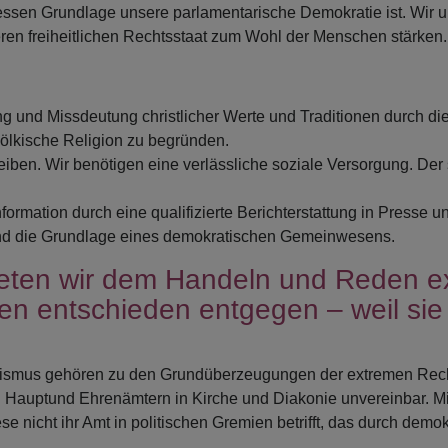
ssen Grundlage unsere parlamentarische Demokratie ist. Wir unt
en freiheitlichen Rechtsstaat zum Wohl der Menschen stärken.
 und Missdeutung christlicher Werte und Traditionen durch di
ölkische Religion zu begründen.
eiben. Wir benötigen eine verlässliche soziale Versorgung. Der s
ormation durch eine qualifizierte Berichterstattung in Presse u
nd die Grundlage eines demokratischen Gemeinwesens.
reten wir dem Handeln und Reden e
en entschieden entgegen – weil si
lismus gehören zu den Grundüberzeugungen der extremen Rechte
 Hauptund Ehrenämtern in Kirche und Diakonie unvereinbar. Mi
 nicht ihr Amt in politischen Gremien betrifft, das durch demokr